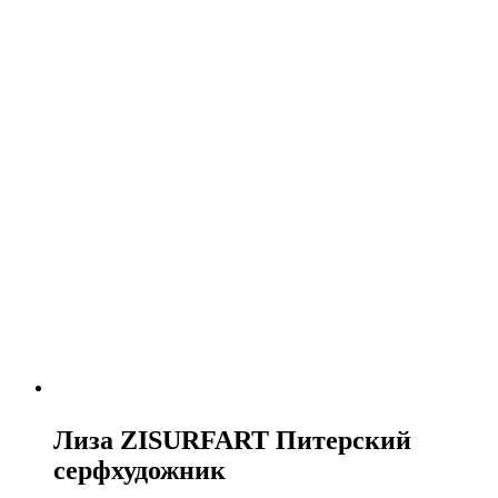
Лиза ZISURFART Питерский
серфхудожник