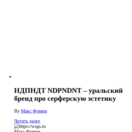
НДПНДТ NDPNDNT – уральский
бренд про серферскую эстетику
By
Макс Фомин
Читать далее
Макс Фомин