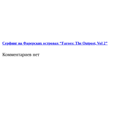
Серфинг на Фарерских островах “Faroes: The Outpost, Vol 2”
Комментариев нет