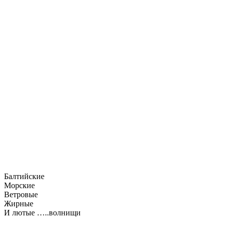
Балтийские
Морские
Ветровые
Жирные
И лютые …..волнищи