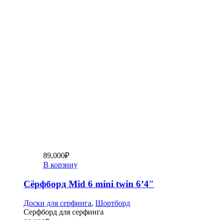
89,000
₽
В корзину
Сёрфборд Mid 6 mini twin 6’4″
Доски для серфинга
,
Шортборд
Серфборд для серфинга