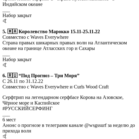
Индийском океане
___
Набор закрыт
🤙
5. 🇲🇦 Королевство Марокко 15.11-25.11.22
Совместно с Waves Everywhere
Страна правых шикарных правых волн на Атлантическом
океане на границе Атласских гор и Сахары
___
Набор закрыт
🤙
6. 🇷🇺 “Под Прогноз – Три Моря”
С 26.11 по 31.12.22
Совместно с Waves Everywhere и Curls Wood Craft
Серфтрип на легендарном серфбасе Корова на Азовское,
Чёрное море и Каспийское
#РУССКИЙСЕРФИНГ
___
6 мест
Анонс о прогнозе в телеграмм канале @wsgssurf за неделю до
прихода волн
🤙