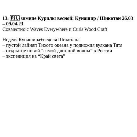
13. 🇷🇺 зимние Курилы весной: Кунашир / Шикотан 26.03
– 09.04.23
Совместно с Waves Everywhere и Curls Wood Craft
Неделя Кунашира+неделя Шикотана
– пустой лайнап Тихого океана у подножия вулкана Тятя
– открытие новой “самой длинной волны” в России
– экспедиция на “Край света”