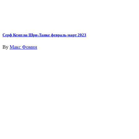
Серф Кемп на Шри-Ланке февраль-март 2023
By
Макс Фомин