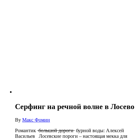
Серфинг на речной волне в Лосево
By
Макс Фомин
Романтик ̶б̶о̶л̶ь̶ш̶о̶й̶ ̶д̶о̶р̶о̶г̶и̶ бурной воды: Алексей
Васильев Лосевские пороги – настоящая мекка для