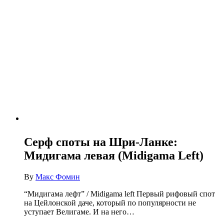
Серф споты на Шри-Ланке:
Мидигама левая (Midigama Left)
By
Макс Фомин
“Мидигама лефт” / Midigama left Первый рифовый спот
на Цейлонской даче, который по популярности не
уступает Велигаме. И на него…