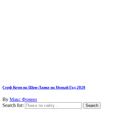
Серф Кемп на Шри-Ланке на Новый Год 2020
By
Макс Фомин
Search for: