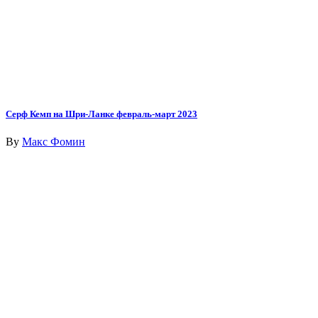
Серф Кемп на Шри-Ланке февраль-март 2023
By
Макс Фомин