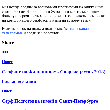
Мы всегда следим за волновыми прогнозами на ближайшие
споты России, Филляндии и Эстонии и как только видим
большую вероятность хорошо покататься привязываем доски
на крышу нашего серфбаса и мчим на встречу ветру!
Если ты легок на подьем подписывайся
наш канал в
телеграмме
и следи за новостями
Share
0
0
0
Новее
Серфинг на Филиппинах - Сиаргао (осень 2018)
Показать все записи
Older
Серф Подготовка зимой в Санкт-Петербурге