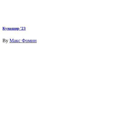
Кунашир ’23
By
Макс Фомин