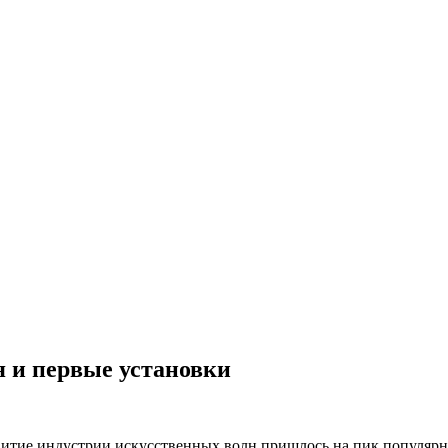
 и первые установки
витие индустрии искусственных волн пришлось на пик популярн