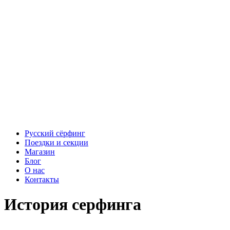
Русский сёрфинг
Поездки и секции
Магазин
Блог
О нас
Контакты
История серфинга