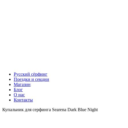
Русский сёрфинг
Поездки и секции
Магазин
Блог
О нас
Контакты
Купальник для серфинга Searena Dark Blue Night