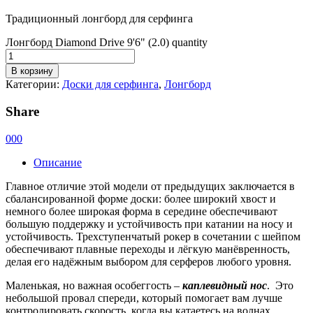
Традиционный лонгборд для серфинга
Лонгборд Diamond Drive 9'6" (2.0) quantity
В корзину
Категории:
Доски для серфинга
,
Лонгборд
Share
0
0
0
Описание
Главное отличие этой модели от предыдущих заключается в
сбалансированной форме доски: более широкий хвост и
немного более широкая форма в середине обеспечивают
большую поддержку и устойчивость при катании на носу и
устойчивость. Трехступенчатый рокер в сочетании с шейпом
обеспечивают плавные переходы и лёгкую манёвренность,
делая его надёжным выбором для серферов любого уровня.
Маленькая, но важная особеггость –
каплевидный нос
.
Это
небольшой провал спереди, который помогает вам лучше
контролировать скорость, когда вы катаетесь на волнах.