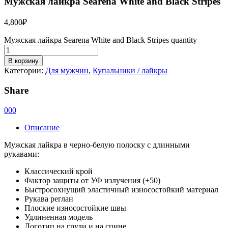
Мужская лайкра Searena White and Black Stripes
4,800
₽
Мужская лайкра Searena White and Black Stripes quantity
В корзину
Категории:
Для мужчин
,
Купальники / лайкры
Share
0
0
0
Описание
Мужская лайкра в черно-белую полоску с длинными
рукавами:
Классический крой
Фактор защиты от УФ излучения (+50)
Быстросохнущий эластичный износостойкий материал
Рукава реглан
Плоские износостойкие швы
Удлиненная модель
Логотип на груди и на спине