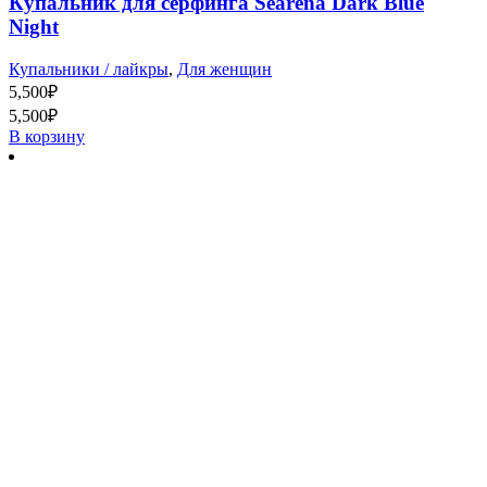
Купальник для серфинга Searena Dark Blue
Night
Купальники / лайкры
,
Для женщин
5,500
₽
5,500
₽
В корзину