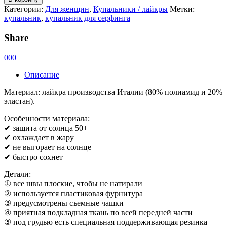
Категории:
Для женщин
,
Купальники / лайкры
Метки:
купальник
,
купальник для серфинга
Share
0
0
0
Описание
Материал: лайкра производства Италии (80% полиамид и 20%
эластан).
Особенности материала:
✔ защита от солнца 50+
✔ охлаждает в жару
✔ не выгорает на солнце
✔ быстро сохнет
Детали:
① все швы плоские, чтобы не натирали
② используется пластиковая фурнитура
③ предусмотрены съемные чашки
④ приятная подкладная ткань по всей передней части
⑤ под грудью есть специальная поддерживающая резинка