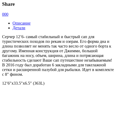
Share
0
0
0
Описание
Детали
Серчер 12’6- самый стабильный и быстрый сап для
туристических походов по рекам и озерам. Его форма дна и
длина позволяет не менять так часто весло от одного борта к
другому. Именная конструкция от Джимми, большой
багажник на носу, объем, ширина, длина и потрясающая
стабильность сделают Ваше сап путешествие незабываемым!
В 2016 году был доработан 6 закладными для такелажной
сетки и расширенной палубой для рыбалки. Идет в комплекте
с 8″ фином.
12’6″x33.5″x6.5″ (363L)