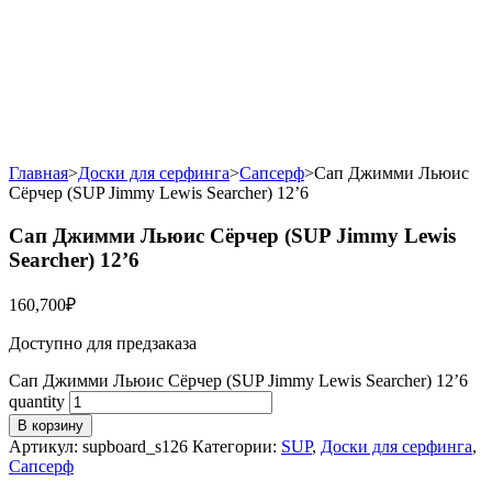
Главная
>
Доски для серфинга
>
Сапсерф
>
Сап Джимми Льюис
Сёрчер (SUP Jimmy Lewis Searcher) 12’6
Сап Джимми Льюис Сёрчер (SUP Jimmy Lewis
Searcher) 12’6
160,700
₽
Доступно для предзаказа
Сап Джимми Льюис Сёрчер (SUP Jimmy Lewis Searcher) 12’6
quantity
В корзину
Артикул:
supboard_s126
Категории:
SUP
,
Доски для серфинга
,
Сапсерф