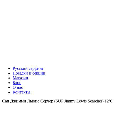
Русский сёрфинг
Поездки и секции
Магазин
Блог
О нас
Контакты
Сап Джимми Льюис Сёрчер (SUP Jimmy Lewis Searcher) 12’6