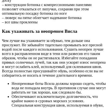
доску
– конструкция ботинка с компрессионными панелями
позволяет отказаться от липучки, сохраняя при этом
оптимальную посадку ботинка по ноге
– люверс на пятке облегчает надевание ботинка
– все швы проклеены
Как ухаживать за неопреном Висла
Чем лучше вы ухаживаете за обувью, тем дольше она
прослужит. Не забывайте тщательно промывать все пресной
водой после каждого использования. Сушить неопрен лучше
всего в расправленном виде в тени или развесив его таким
образом, чтобы он не растягивался. Избегайте попадания
прямых солнечных лучей, так как они ускорят износ неопрена
и могут ослабить клей, используемый для склеивания швов.
Всегда полностью просушивайте обувь, особенно если вы не
собираетесь ее носить в течение длительного времени.
Неопреновые боты Всила должны хорошо сидеть, чтобы
вода не попадала внутрь. В противном случае они могут
работать не так хорошо, как следовало бы.
Обеспечивают исключительную долговечность, что
крайне важно в суровых морских условиях.
Специальная конструкция швов, используемая в обуви,